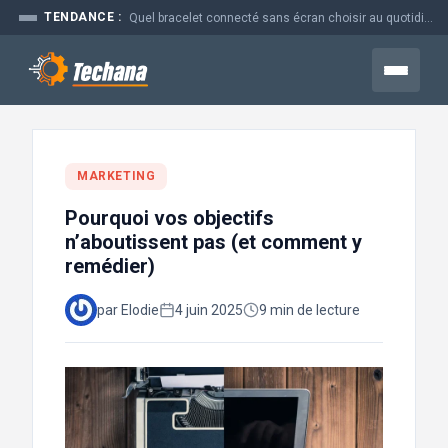
Aller
TENDANCE :
Quel bracelet connecté sans écran choisir au quotidien
au
contenu
Menu
MARKETING
Pourquoi vos objectifs
n’aboutissent pas (et comment y
remédier)
par Elodie
4 juin 2025
9 min de lecture