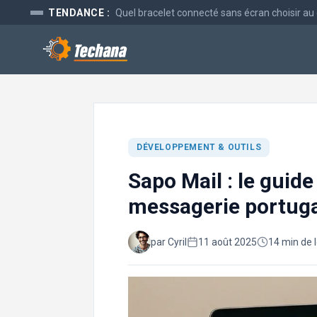
Aller
TENDANCE :
Quel bracelet connecté sans écran choisir au
au
contenu
DÉVELOPPEMENT & OUTILS
Sapo Mail : le guide
messagerie portug
par Cyril
11 août 2025
14 min de 