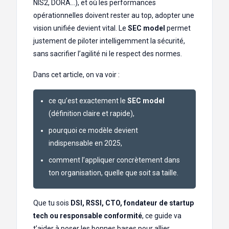
NIS2, DORA…), et où les performances
opérationnelles doivent rester au top, adopter une
vision unifiée devient vital. Le
SEC model
permet
justement de piloter intelligemment la sécurité,
sans sacrifier l’agilité ni le respect des normes.
Dans cet article, on va voir :
ce qu’est exactement le
SEC model
(définition claire et rapide),
pourquoi ce modèle devient
indispensable en 2025,
comment l’appliquer concrètement dans
ton organisation, quelle que soit sa taille.
Que tu sois
DSI, RSSI, CTO, fondateur de startup
tech ou responsable conformité
, ce guide va
t’aider à poser les bonnes bases pour allier