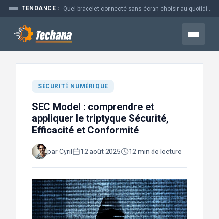
Aller
TENDANCE :
Quel bracelet connecté sans écran choisir au quotidien
au
contenu
Menu
SÉCURITÉ NUMÉRIQUE
SEC Model : comprendre et
appliquer le triptyque Sécurité,
Efficacité et Conformité
par Cyril
12 août 2025
12 min de lecture