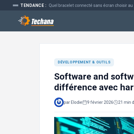
Aller
TENDANCE :
Quel bracelet connecté sans écran choisir au
au
contenu
DÉVELOPPEMENT & OUTILS
Software and softwa
différence avec ha
par Elodie
9 février 2026
21 min d