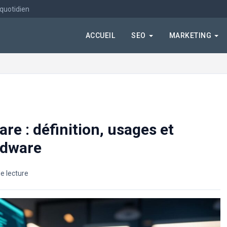
 quotidien
ACCUEIL
SEO
MARKETING
re : définition, usages et
rdware
e lecture