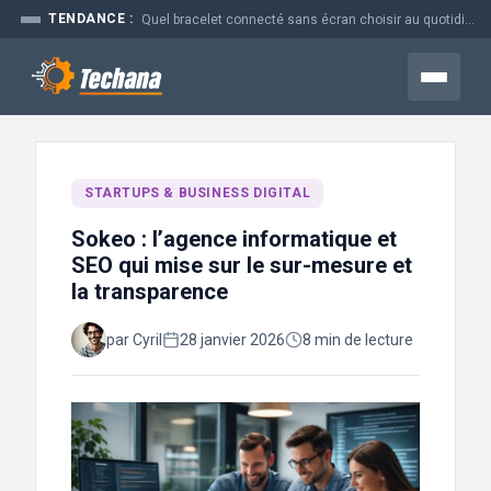
Aller
TENDANCE :
Quel bracelet connecté sans écran choisir au quotidien
au
contenu
Menu
STARTUPS & BUSINESS DIGITAL
Sokeo : l’agence informatique et
SEO qui mise sur le sur-mesure et
la transparence
par Cyril
28 janvier 2026
8 min de lecture