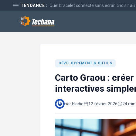
Aller
TENDANCE :
Quel bracelet connecté sans écran choisir au
au
contenu
DÉVELOPPEMENT & OUTILS
Carto Graou : créer
interactives simpl
par Elodie
12 février 2026
24 min 