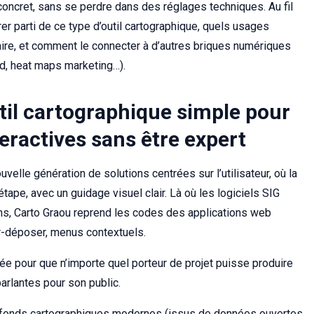
concret, sans se perdre dans des réglages techniques. Au fil
r parti de ce type d’outil cartographique, quels usages
ire, et comment le connecter à d’autres briques numériques
rd, heat maps marketing…).
til cartographique simple pour
teractives sans être expert
elle génération de solutions centrées sur l’utilisateur, où la
étape, avec un guidage visuel clair. Là où les logiciels SIG
ns, Carto Graou reprend les codes des applications web
r-déposer, menus contextuels.
trée pour que n’importe quel porteur de projet puisse produire
arlantes pour son public.
es fonds cartographiques modernes (issus de données ouvertes