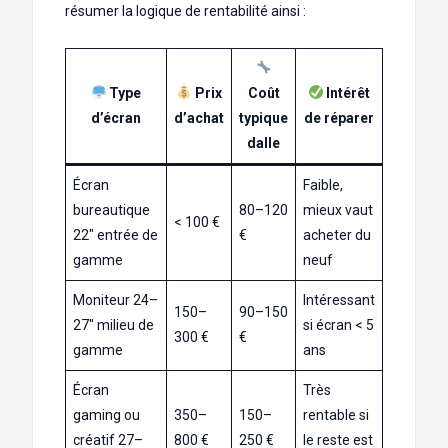
résumer la logique de rentabilité ainsi :
Type
Prix
Coût
Intérêt
d’écran
d’achat
typique
de réparer
dalle
Écran
Faible,
bureautique
80–120
mieux vaut
< 100 €
22″ entrée de
€
acheter du
gamme
neuf
Moniteur 24–
Intéressant
150–
90–150
27″ milieu de
si écran < 5
300 €
€
gamme
ans
Écran
Très
gaming ou
350–
150–
rentable si
créatif 27–
800 €
250 €
le reste est