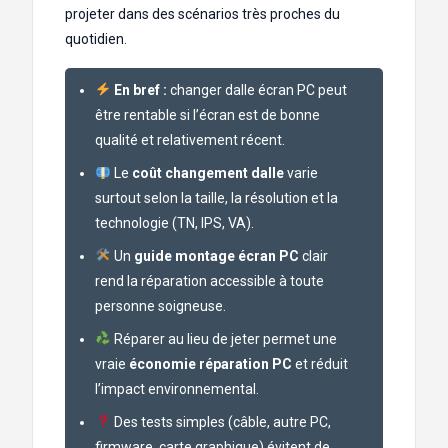
projeter dans des scénarios très proches du
quotidien.
En bref :
changer dalle écran PC peut
être rentable si l’écran est de bonne
qualité et relativement récent.
Le
coût changement dalle
varie
surtout selon la taille, la résolution et la
technologie (TN, IPS, VA).
Un
guide montage écran PC
clair
rend la réparation accessible à toute
personne soigneuse.
Réparer au lieu de jeter permet une
vraie
économie réparation PC
et réduit
l’impact environnemental.
Des tests simples (câble, autre PC,
firmware, carte graphique) évitent de