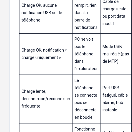
Câble de
Charge OK, aucune
remplit, rien
charge seule
notification USB sur le
dans la
ou port data
téléphone
barre de
inactif
notifications
PC ne voit
pas le
Mode USB
Charge OK, notification «
téléphone
mal réglé (pas
charge uniquement »
dans
de MTP)
l’explorateur
Le
téléphone
Port USB
Charge lente,
se connecte
fatigué, câble
déconnexion/reconnexion
puis se
abîmé, hub
fréquente
déconnecte
instable
en boucle
Fonctionne