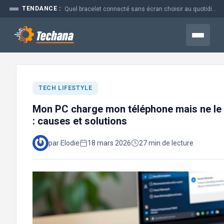
Aller
TENDANCE :
Quel bracelet connecté sans écran choisir au quotidien
au
contenu
Menu
TECH LIFESTYLE
Mon PC charge mon téléphone mais ne le 
: causes et solutions
par Elodie
18 mars 2026
27 min de lecture