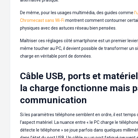
De même, pour les usages multimédia, des guides comme
l’
Chromecast sans Wi-Fi
montrent comment contourner certai
physiques avec des astuces réseau bien pensées.
Maîtriser ces réglages côté smartphone est un premier levier
même toucher au PC, il devient possible de transformer un s
charge en véritable pont de données.
Câble USB, ports et matériel
la charge fonctionne mais p
communication
Si les paramètres téléphone semblent en ordre, il est temps 
l’aspect matériel. La nuance entre « le PC charge le téléphone
détecte le téléphone » se joue parfois dans quelques millimè
dans l’état du port USB. Un câble ou un port fatigué peuvent