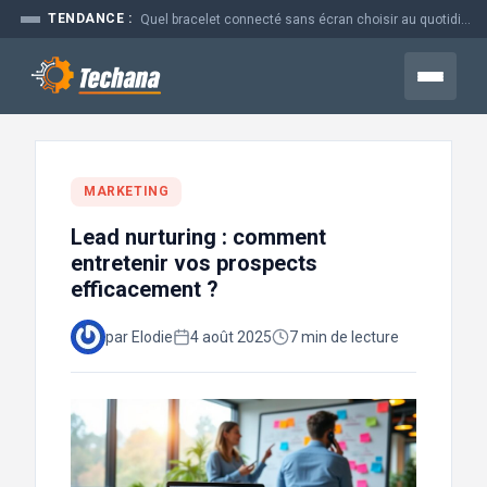
Aller
TENDANCE :
Quel bracelet connecté sans écran choisir au quotidien
au
contenu
Menu
MARKETING
Lead nurturing : comment
entretenir vos prospects
efficacement ?
par Elodie
4 août 2025
7 min de lecture